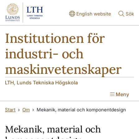
Hoppa till huvudinnehåll
Hoppa till huvudinnehåll
English website
Sök
Institutionen för
industri- och
maskinvetenskaper
LTH, Lunds Tekniska Högskola
Meny
Start
Om
Mekanik, material och komponentdesign
Mekanik, material och